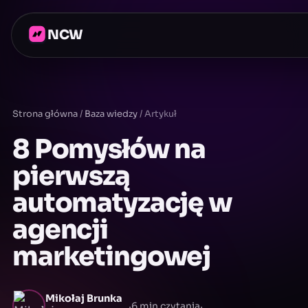
NCW
Strona główna
/
Baza wiedzy
/
Artykuł
8 Pomysłów na
pierwszą
automatyzację w
agencji
marketingowej
Mikołaj Brunka
·
·
6 min czytania