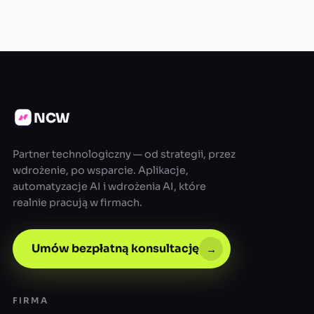
NCW
Partner technologiczny — od strategii, przez
wdrożenie, po wsparcie. Aplikacje,
automatyzacje AI i wdrożenia AI, które
realnie pracują w firmach.
Umów bezpłatną konsultację
→
FIRMA