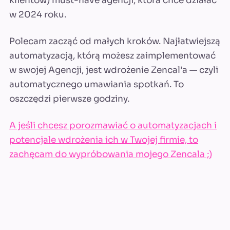
klientów) must-have agencji, która chce działać
w 2024 roku.
Polecam zacząć od małych kroków. Najłatwiejszą
automatyzacją, którą możesz zaimplementować
w swojej Agencji, jest wdrożenie Zencal'a — czyli
automatycznego umawiania spotkań. To
oszczędzi pierwsze godziny.
A jeśli chcesz porozmawiać o automatyzacjach i
potencjale wdrożenia ich w Twojej firmie, to
zachęcam do wypróbowania mojego Zencala ;)