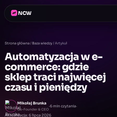
NCW
Strona główna
/
Baza wiedzy
/
Artykuł
Automatyzacja w e-
commerce: gdzie
sklep traci najwięcej
czasu i pieniędzy
Mikołaj Brunka
·
·
6 min czytania
Co-Founder & CEO
Aktualizacja: 6 lipca 2026