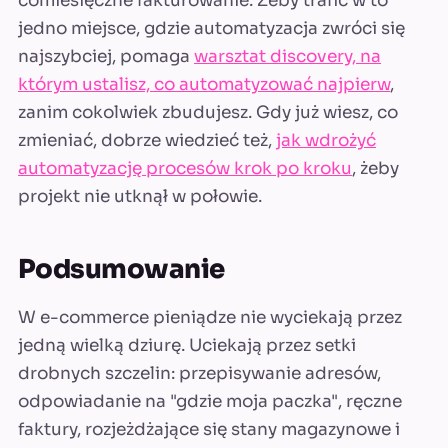
comiesięczne fakturowanie. Żeby trafić w to
jedno miejsce, gdzie automatyzacja zwróci się
najszybciej, pomaga
warsztat discovery, na
którym ustalisz, co automatyzować najpierw
,
zanim cokolwiek zbudujesz. Gdy już wiesz, co
zmieniać, dobrze wiedzieć też,
jak wdrożyć
automatyzację procesów krok po kroku
, żeby
projekt nie utknął w połowie.
Podsumowanie
W e-commerce pieniądze nie wyciekają przez
jedną wielką dziurę. Uciekają przez setki
drobnych szczelin: przepisywanie adresów,
odpowiadanie na "gdzie moja paczka", ręczne
faktury, rozjeżdżające się stany magazynowe i