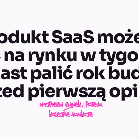
odukt SaaS moż
 na rynku w tygo
ast palić rok bu
zed pierwszą opi
najpierw rynek, potem
kolejne funkcje