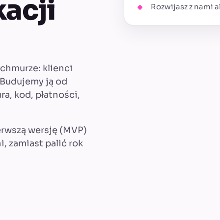
acji
Rozwijasz z nami a
 chmurze: klienci
. Budujemy ją od
ra, kod, płatności,
erwszą wersję (MVP)
 zamiast palić rok