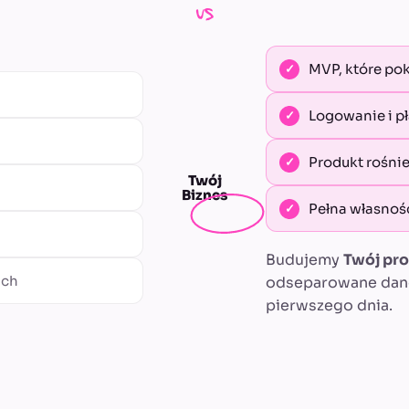
vs
MVP, które po
Logowanie i p
Produkt rośni
Twój
Biznes
Pełna własność
Budujemy
Twój pr
ach
odseparowane dane 
pierwszego dnia.