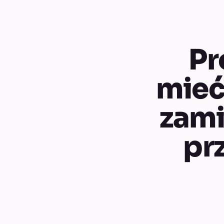
Pr
mieć
zami
pr