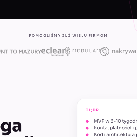
POMOGLIŚMY JUŻ WIELU FIRMOM
TL;DR
ega
MVP w 6-10 tygodni
Konta, płatności i
Kod i architektura