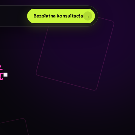
→
Bezpłatna konsultacja
.
ę