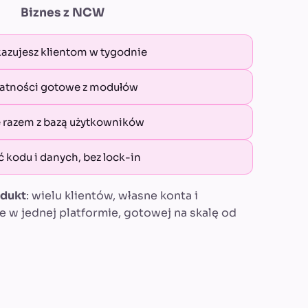
Biznes z
NCW
kazujesz klientom w tygodnie
łatności gotowe z modułów
e razem z bazą użytkowników
 kodu i danych, bez lock-in
odukt
: wielu klientów, własne konta i
w jednej platformie, gotowej na skalę od