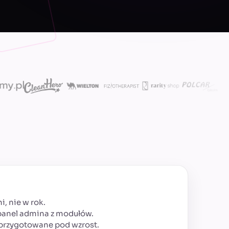
, nie w rok.
 panel admina z modułów.
 przygotowane pod wzrost.