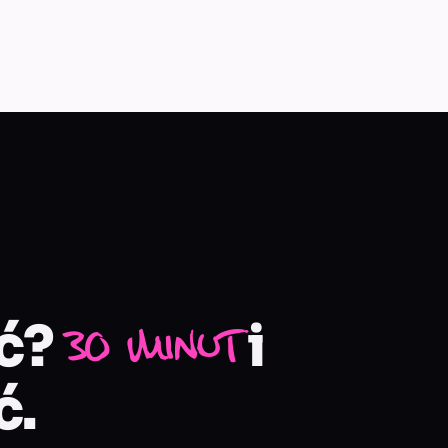
ąć?
i
30 minut
ć.