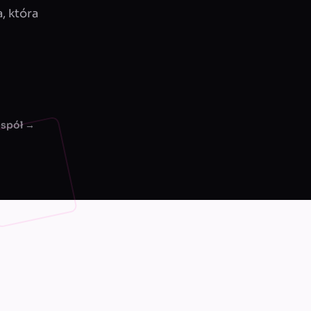
, która
espół →