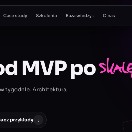
Case study
Szkolenia
Baza wiedzy
O nas
▾
 od MVP po
skal
w tygodnie. Architektura,
acz przykłady
↓