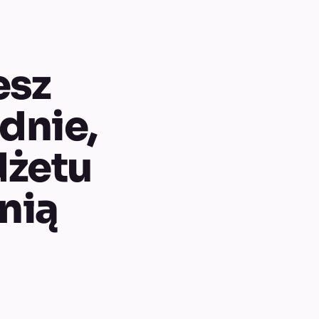
esz
dnie,
dżetu
nią