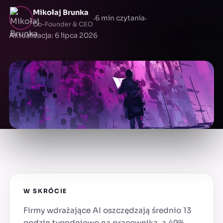
Mikołaj Brunka
·
·
6 min czytania
Co-Founder & CEO
Aktualizacja: 6 lipca 2026
W SKRÓCIE
Firmy wdrażające AI oszczędzają średnio 13
godzin tygodniowo na pracownika, a 49%