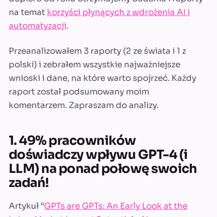
na temat
korzyści płynących z wdrożenia AI i
automatyzacji
.
Przeanalizowałem 3 raporty (2 ze świata i 1 z
polski) i zebrałem wszystkie najważniejsze
wnioski i dane, na które warto spojrzeć. Każdy
raport został podsumowany moim
komentarzem. Zapraszam do analizy.
1. 49% pracowników
doświadczy wpływu GPT-4 (i
LLM) na ponad połowę swoich
zadań!
Artykuł “
GPTs are GPTs: An Early Look at the