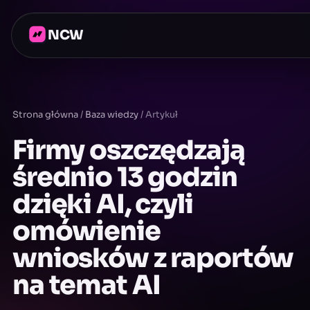
NCW
Strona główna
/
Baza wiedzy
/
Artykuł
Firmy oszczędzają
średnio 13 godzin
dzięki AI, czyli
omówienie
wniosków z raportów
na temat AI