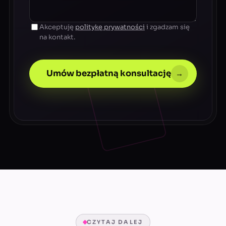
Akceptuję
politykę prywatności
i zgadzam się
na kontakt.
Umów bezpłatną konsultację
→
CZYTAJ DALEJ