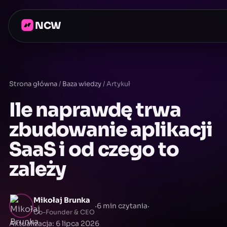
NCW
Strona główna
/
Baza wiedzy
/
Artykuł
Ile naprawdę trwa
zbudowanie aplikacji
SaaS i od czego to
zależy
Mikołaj Brunka
·
·
6 min czytania
Co-Founder & CEO
Aktualizacja: 6 lipca 2026