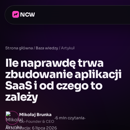
NCW
Strona główna
/
Baza wiedzy
/
Artykuł
Ile naprawdę trwa
zbudowanie aplikacji
SaaS i od czego to
zależy
Mikołaj Brunka
·
·
6 min czytania
Co-Founder & CEO
Aktualizacja: 6 lipca 2026