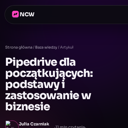
NCW
Strona główna
/
Baza wiedzy
/
Artykuł
Pipedrive dla
początkujących:
podstawy i
zastosowanie w
biznesie
Julia Czarniak
·
·
11 min czytania