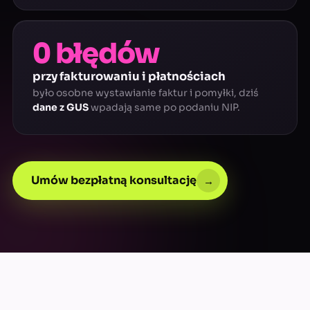
0 błędów
przy fakturowaniu i płatnościach
było osobne wystawianie faktur i pomyłki, dziś
dane z GUS
wpadają same po podaniu NIP.
Umów bezpłatną konsultację
→