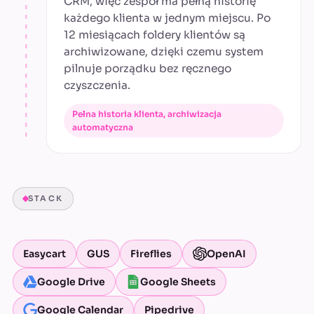
CRM, więc zespół ma pełną historię
każdego klienta w jednym miejscu. Po
12 miesiącach foldery klientów są
archiwizowane, dzięki czemu system
pilnuje porządku bez ręcznego
czyszczenia.
Pełna historia klienta, archiwizacja
automatyczna
STACK
Easycart
GUS
Fireflies
OpenAI
Google Drive
Google Sheets
Google Calendar
Pipedrive