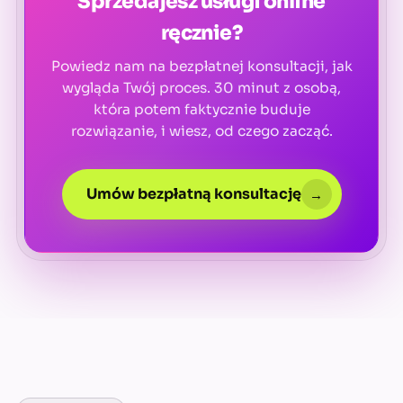
Sprzedajesz usługi online
ręcznie?
Powiedz nam na bezpłatnej konsultacji, jak
wygląda Twój proces. 30 minut z osobą,
która potem faktycznie buduje
rozwiązanie, i wiesz, od czego zacząć.
Umów bezpłatną konsultację
→