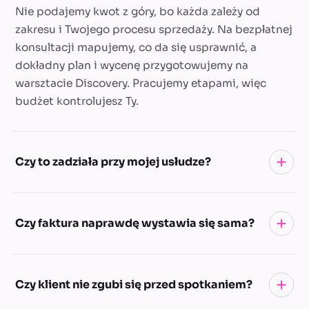
Nie podajemy kwot z góry, bo każda zależy od
zakresu i Twojego procesu sprzedaży. Na bezpłatnej
konsultacji mapujemy, co da się usprawnić, a
dokładny plan i wycenę przygotowujemy na
warsztacie Discovery. Pracujemy etapami, więc
budżet kontrolujesz Ty.
Czy to zadziała przy mojej usłudze?
Jeśli sprzedajesz usługi lub produkty online,
Czy faktura naprawdę wystawia się sama?
schemat jest ten sam: rezerwacja, płatność, faktura,
przypomnienia, materiały klienta i podsumowanie
spotkania. U Grunt to Mazury obejmuje płatne
Tak. Gdy klient przy rezerwacji poda NIP, system
Czy klient nie zgubi się przed spotkaniem?
konsultacje eksperckie, ale tę samą ścieżkę
pobiera dane firmy z GUS i generuje fakturę