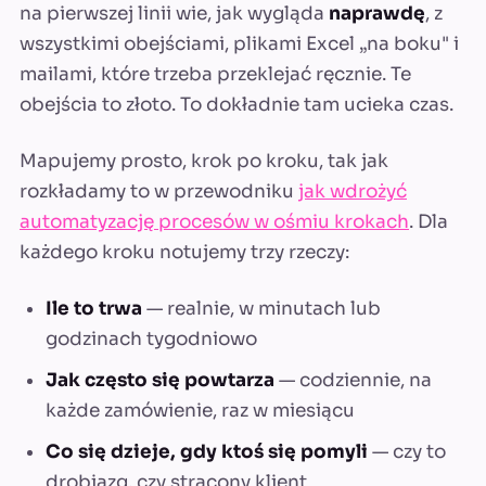
na pierwszej linii wie, jak wygląda
naprawdę
, z
wszystkimi obejściami, plikami Excel „na boku" i
mailami, które trzeba przeklejać ręcznie. Te
obejścia to złoto. To dokładnie tam ucieka czas.
Mapujemy prosto, krok po kroku, tak jak
rozkładamy to w przewodniku
jak wdrożyć
automatyzację procesów w ośmiu krokach
. Dla
każdego kroku notujemy trzy rzeczy:
Ile to trwa
— realnie, w minutach lub
godzinach tygodniowo
Jak często się powtarza
— codziennie, na
każde zamówienie, raz w miesiącu
Co się dzieje, gdy ktoś się pomyli
— czy to
drobiazg, czy stracony klient