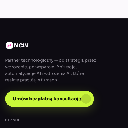
NCW
Partner technologiczny — od strategii, przez
wdrożenie, po wsparcie. Aplikacje,
automatyzacje AI i wdrożenia AI, które
realnie pracują w firmach.
Umów bezpłatną konsultację
→
FIRMA