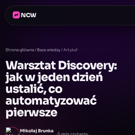
NCW
Strona główna
/
Baza wiedzy
/
Artykuł
Warsztat Discovery:
jak w jeden dzień
ustalić, co
automatyzować
pierwsze
Mikołaj Brunka
·
·
5 min czytania