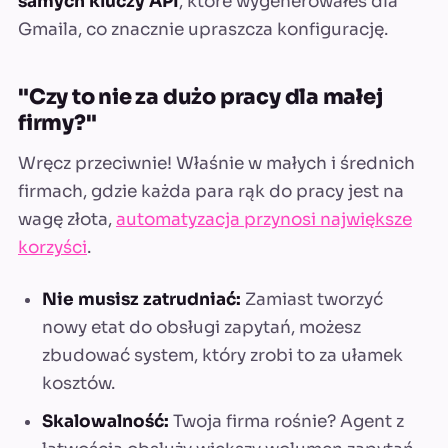
samych kluczy API
, które wygenerowałeś dla
Gmaila, co znacznie upraszcza konfigurację.
"Czy to nie za dużo pracy dla małej
firmy?"
Wręcz przeciwnie! Właśnie w małych i średnich
firmach, gdzie każda para rąk do pracy jest na
wagę złota,
automatyzacja przynosi największe
korzyści
.
Nie musisz zatrudniać:
Zamiast tworzyć
nowy etat do obsługi zapytań, możesz
zbudować system, który zrobi to za ułamek
kosztów.
Skalowalność:
Twoja firma rośnie? Agent z