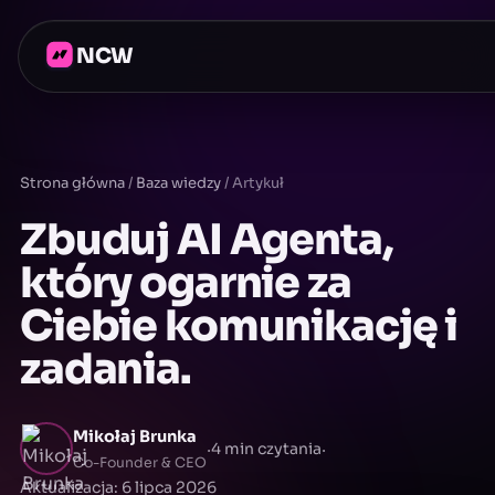
NCW
Strona główna
/
Baza wiedzy
/
Artykuł
Zbuduj AI Agenta,
który ogarnie za
Ciebie komunikację i
zadania.
Mikołaj Brunka
·
·
4 min czytania
Co-Founder & CEO
Aktualizacja: 6 lipca 2026