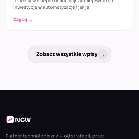
procesy w sklepie online najszybciej zwracają
inwestycję w automatyzację i jak je
Czytaj →
Zobacz wszystkie wpisy
→
NCW
Partner technologiczny — od strategii, przez