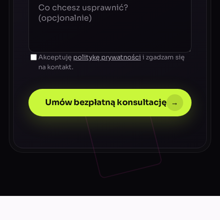
Akceptuję
politykę prywatności
i zgadzam się
na kontakt.
Umów bezpłatną konsultację
→