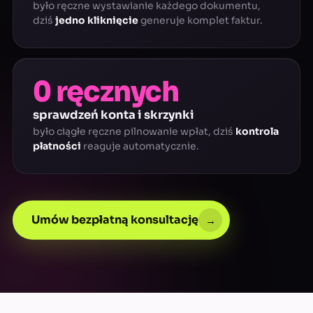
było ręczne wystawianie każdego dokumentu,
dziś
jedno kliknięcie
generuje komplet faktur.
0 ręcznych
sprawdzeń konta i skrzynki
było ciągłe ręczne pilnowanie wpłat, dziś
kontrola
płatności
reaguje automatycznie.
Umów bezpłatną konsultację
→