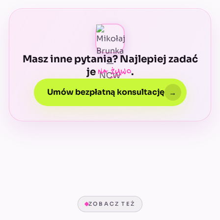
Masz inne pytania? Najlepiej zadać
na żywo
je
.
Umów bezpłatną konsultację
→
ZOBACZ TEŻ