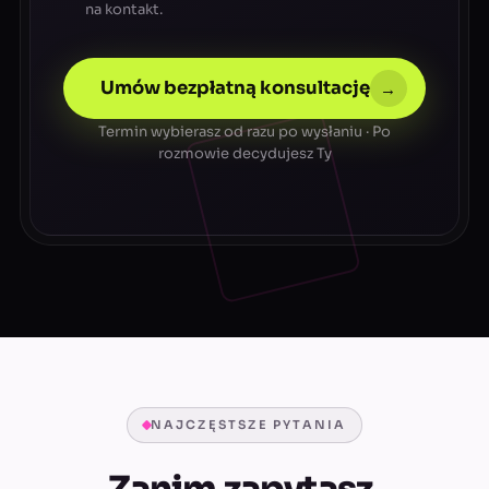
na kontakt.
Umów bezpłatną konsultację
→
Termin wybierasz od razu po wysłaniu · Po
rozmowie decydujesz Ty
NAJCZĘSTSZE PYTANIA