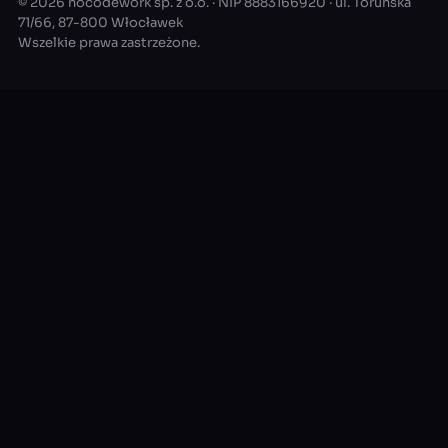
© 2026 nocodework sp. z o.o. · NIP 8883166920 · ul. Toruńska
71/66, 87-800 Włocławek
Wszelkie prawa zastrzeżone.