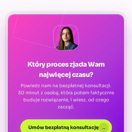
Który proces zjada Wam
najwięcej czasu?
Powiedz nam na bezpłatnej konsultacji.
30 minut z osobą, która potem faktycznie
buduje rozwiązanie, i wiesz, od czego
zacząć.
Umów bezpłatną konsultację
→