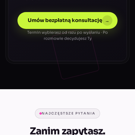
Umów bezpłatną konsultację
→
Termin wybierasz od razu po wysłaniu · Po
rozmowie decydujesz Ty
NAJCZĘSTSZE PYTANIA
Zanim zapytasz.