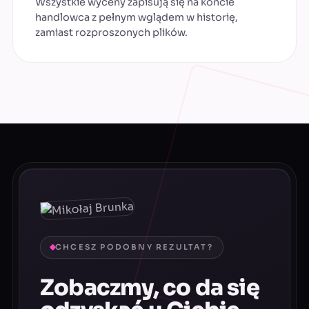
Wszystkie wyceny zapisują się na koncie
handlowca z pełnym wglądem w historię,
zamiast rozproszonych plików.
CHCESZ PODOBNY REZULTAT?
Zobaczmy, co da się