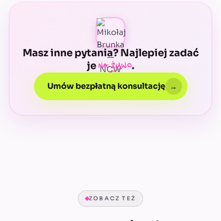
Dane zostają w Waszym środowisku.
maile.
Masz inne pytania? Najlepiej zadać
na żywo
je
.
Umów bezpłatną konsultację
→
ZOBACZ TEŻ