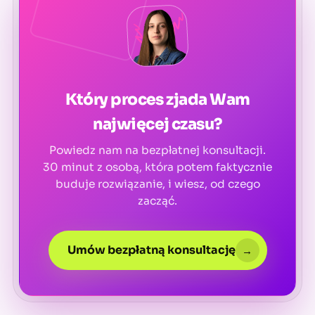
Który proces zjada Wam
najwięcej czasu?
Powiedz nam na bezpłatnej konsultacji.
30 minut z osobą, która potem faktycznie
buduje rozwiązanie, i wiesz, od czego
zacząć.
Umów bezpłatną konsultację
→