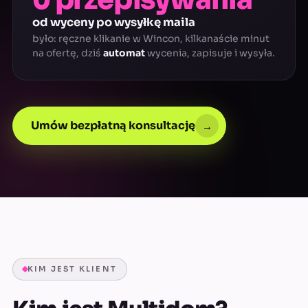
od wyceny po wysyłkę maila
było: ręczne klikanie w Wincon, kilkanaście minut
na ofertę, dziś
automat
wycenia, zapisuje i wysyła.
Umów bezpłatną konsultację
→
KIM JEST KLIENT