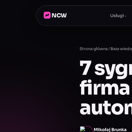
NCW
Usługi
▾
Strona główna
/
Baza wiedz
7 syg
firma
autom
Mikołaj Brunka