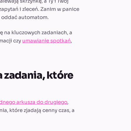
zalewają skrzynkę, a Ty i Twój
 zapytań i zleceń. Zanim w panice
sz oddać automatom.
ię na kluczowych zadaniach, a
macji czy
umawianie spotkań
,
a zadania, które
ednego arkusza do drugiego
,
a, które zjadają cenny czas, a