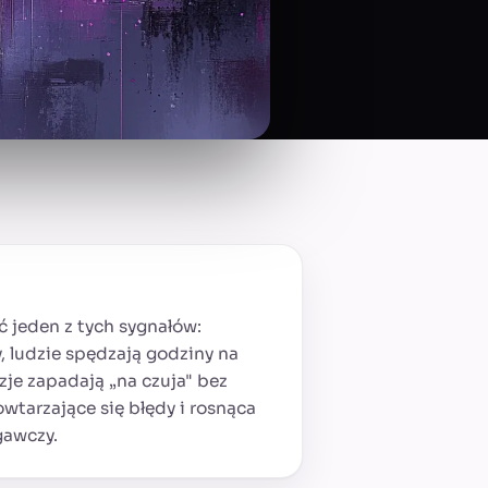
ć jeden z tych sygnałów:
ży, ludzie spędzają godziny na
je zapadają „na czuja" bez
owtarzające się błędy i rosnąca
gawczy.