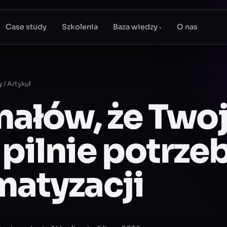
Case study
Szkolenia
Baza wiedzy
O nas
▾
y
/
Artykuł
nałów, że Two
 pilnie potrze
atyzacji