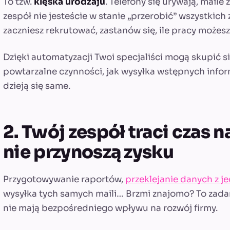
To tzw.
klęska urodzaju
. Telefony się urywają, maile 
zespół nie jesteście w stanie „przerobić” wszystkich
zaczniesz rekrutować, zastanów się, ile pracy może
Dzięki automatyzacji Twoi specjaliści mogą skupić s
powtarzalne czynności, jak wysyłka wstępnych infor
dzieją się same.
2. Twój zespół traci czas n
nie przynoszą zysku
Przygotowywanie raportów,
przeklejanie danych z j
wysyłka tych samych maili… Brzmi znajomo? To zadani
nie mają bezpośredniego wpływu na rozwój firmy.