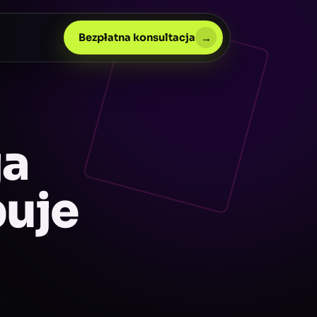
→
Bezpłatna konsultacja
ja
buje