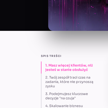
SPIS TREŚCI
1. Masz więcej klientów, niż
jesteś w stanie obsłużyć
2. Twój zespół traci czas na
zadania, które nie przynoszą
zysku
3. Podejmujesz kluczowe
decyzje "na czuja"
4. Skalowanie biznesu