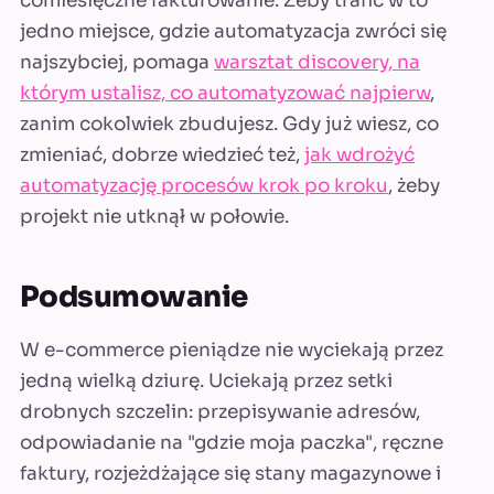
comiesięczne fakturowanie. Żeby trafić w to
jedno miejsce, gdzie automatyzacja zwróci się
najszybciej, pomaga
warsztat discovery, na
którym ustalisz, co automatyzować najpierw
,
zanim cokolwiek zbudujesz. Gdy już wiesz, co
zmieniać, dobrze wiedzieć też,
jak wdrożyć
automatyzację procesów krok po kroku
, żeby
projekt nie utknął w połowie.
Podsumowanie
W e-commerce pieniądze nie wyciekają przez
jedną wielką dziurę. Uciekają przez setki
drobnych szczelin: przepisywanie adresów,
odpowiadanie na "gdzie moja paczka", ręczne
faktury, rozjeżdżające się stany magazynowe i