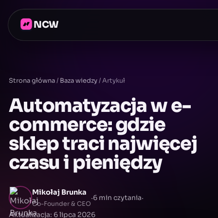
NCW
Strona główna
/
Baza wiedzy
/
Artykuł
Automatyzacja w e-
commerce: gdzie
sklep traci najwięcej
czasu i pieniędzy
Mikołaj Brunka
·
·
6 min czytania
Co-Founder & CEO
Aktualizacja: 6 lipca 2026