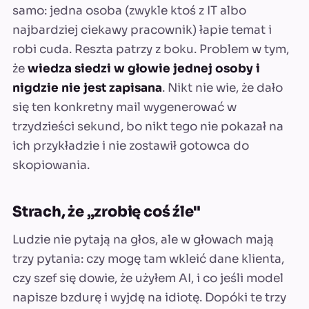
samo: jedna osoba (zwykle ktoś z IT albo
najbardziej ciekawy pracownik) łapie temat i
robi cuda. Reszta patrzy z boku. Problem w tym,
że
wiedza siedzi w głowie jednej osoby i
nigdzie nie jest zapisana
. Nikt nie wie, że dało
się ten konkretny mail wygenerować w
trzydzieści sekund, bo nikt tego nie pokazał na
ich przykładzie i nie zostawił gotowca do
skopiowania.
Strach, że „zrobię coś źle"
Ludzie nie pytają na głos, ale w głowach mają
trzy pytania: czy mogę tam wkleić dane klienta,
czy szef się dowie, że użyłem AI, i co jeśli model
napisze bzdurę i wyjdę na idiotę. Dopóki te trzy