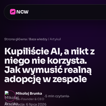
NCW
Strona główna
/
Baza wiedzy
/
Artykuł
Kupiliście AI, a nikt z
niego nie korzysta.
Jak wymusić realną
adopcję w zespole
Mikołaj Brunka
·
·
5 min czytania
Co-Founder & CEO
Aktualizacja: 6 lipca 2026