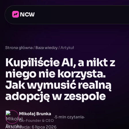
NCW
Strona główna
/
Baza wiedzy
/
Artykuł
Kupiliście AI, a nikt z
niego nie korzysta.
Jak wymusić realną
adopcję w zespole
Mikołaj Brunka
·
·
5 min czytania
Co-Founder & CEO
Aktualizacja: 6 lipca 2026