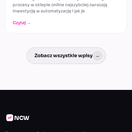
procesy w sklepie online najszybciej zwracają
inwestycję w automatyzację i jak je
Czytaj →
Zobacz wszystkie wpisy
→
NCW