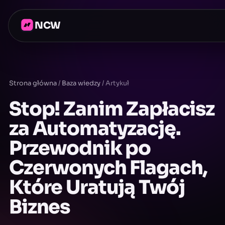
NCW
Strona główna
/
Baza wiedzy
/
Artykuł
Stop! Zanim Zapłacisz
za Automatyzację.
Przewodnik po
Czerwonych Flagach,
Które Uratują Twój
Biznes