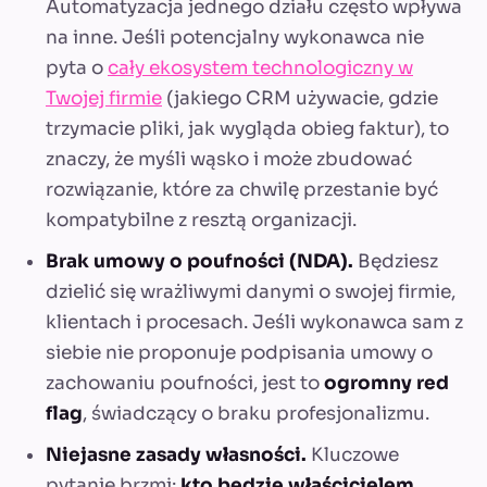
Automatyzacja jednego działu często wpływa
na inne. Jeśli potencjalny wykonawca nie
pyta o
cały ekosystem technologiczny w
Twojej firmie
(jakiego CRM używacie, gdzie
trzymacie pliki, jak wygląda obieg faktur), to
znaczy, że myśli wąsko i może zbudować
rozwiązanie, które za chwilę przestanie być
kompatybilne z resztą organizacji.
Brak umowy o poufności (NDA).
Będziesz
dzielić się wrażliwymi danymi o swojej firmie,
klientach i procesach. Jeśli wykonawca sam z
siebie nie proponuje podpisania umowy o
zachowaniu poufności, jest to
ogromny red
flag
, świadczący o braku profesjonalizmu.
Niejasne zasady własności.
Kluczowe
pytanie brzmi:
kto będzie właścicielem