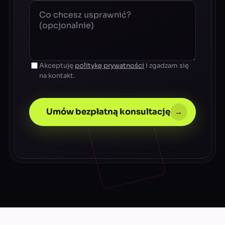
Akceptuję
politykę prywatności
i zgadzam się
na kontakt.
Umów bezpłatną konsultację
→