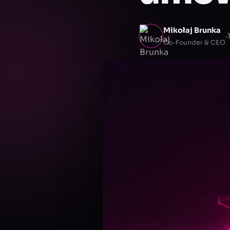
Mikołaj Brunka
·
Co-Founder & CEO