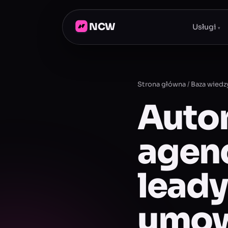
NCW
Usługi
▾
Strona główna
/
Baza wiedz
Auto
agenc
leady 
umow