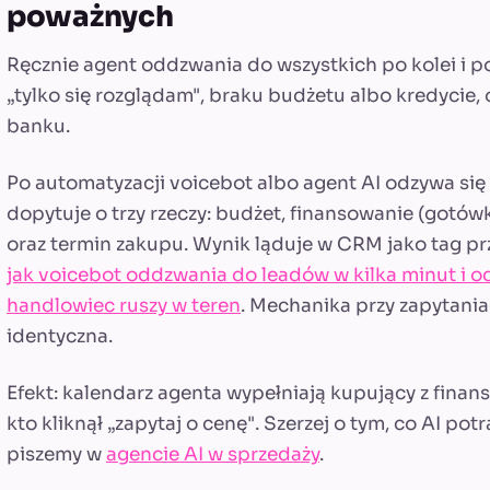
poważnych
Ręcznie agent oddzwania do wszystkich po kolei i 
„tylko się rozglądam", braku budżetu albo kredycie, o
banku.
Po automatyzacji voicebot albo agent AI odzywa się 
dopytuje o trzy rzeczy: budżet, finansowanie (gotówk
oraz termin zakupu. Wynik ląduje w CRM jako tag prz
jak voicebot oddzwania do leadów w kilka minut i 
handlowiec ruszy w teren
. Mechanika przy zapytania
identyczna.
Efekt: kalendarz agenta wypełniają kupujący z finan
kto kliknął „zapytaj o cenę". Szerzej o tym, co AI po
piszemy w
agencie AI w sprzedaży
.