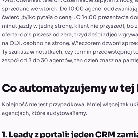
7:40, otwierasz telefon: czternaście zapytań z nocy, 
sprzedane we wtorek. Do 10:00 agenci oddzwaniają
ćwierć „tylko pytała o cenę". O 14:00 prezentacja d
minut jazdy w jedną stronę, klient nie przyszedł, b
oferta: opis piszesz od zera, trzydzieści zdjęć wg
na OLX, osobno na stronę. Wieczorem dzwoni sprzeda
Ty szukasz w notatkach, czy termin przedwstępnej to 
zespół od 3 do 30 agentów, ten dzień znasz na pamię
Co automatyzujemy w tej 
Kolejność nie jest przypadkowa. Mniej więcej tak uk
agencjach, które audytowaliśmy.
1. Leady z portali: jeden CRM zami