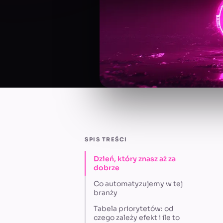
SPIS TREŚCI
Dzień, który znasz aż za
dobrze
Co automatyzujemy w tej
branży
Tabela priorytetów: od
czego zależy efekt i ile to