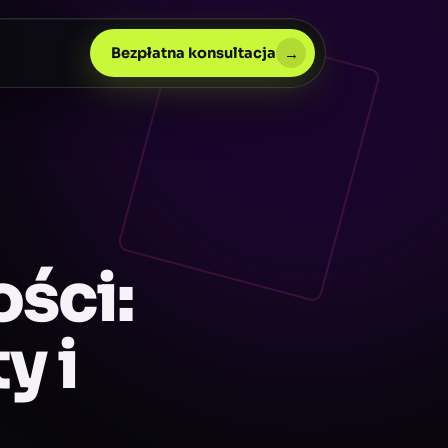
→
Bezpłatna konsultacja
ści:
y i