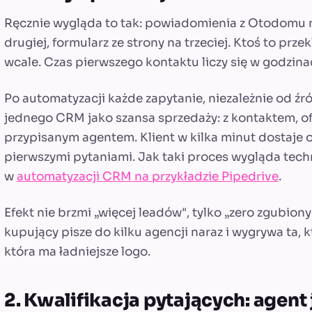
Ręcznie wygląda to tak: powiadomienia z Otodomu n
drugiej, formularz ze strony na trzeciej. Ktoś to prze
wcale. Czas pierwszego kontaktu liczy się w godzin
Po automatyzacji każde zapytanie, niezależnie od źród
jednego CRM jako szansa sprzedaży: z kontaktem, ofe
przypisanym agentem. Klient w kilka minut dostaje
pierwszymi pytaniami. Jak taki proces wygląda tech
w
automatyzacji CRM na przykładzie Pipedrive
.
Efekt nie brzmi „więcej leadów", tylko „zero zgubion
kupujący pisze do kilku agencji naraz i wygrywa ta, k
która ma ładniejsze logo.
2. Kwalifikacja pytających: agent 