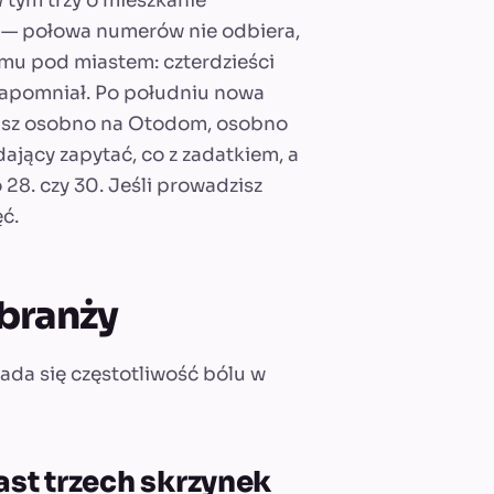
w tym trzy o mieszkanie
 — połowa numerów nie odbiera,
omu pod miastem: czterdzieści
o zapomniał. Po południu nowa
rywasz osobno na Otodom, osobno
jący zapytać, co z zadatkiem, a
28. czy 30. Jeśli prowadzisz
ć.
branży
łada się częstotliwość bólu w
ast trzech skrzynek