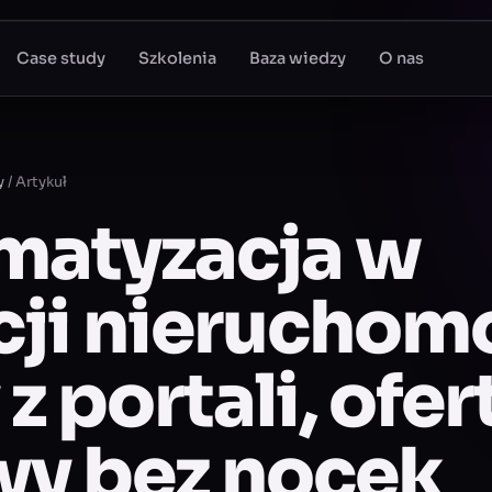
Case study
Szkolenia
Baza wiedzy
O nas
y
/
Artykuł
matyzacja w
ji nieruchomo
z portali, ofert
y bez nocek