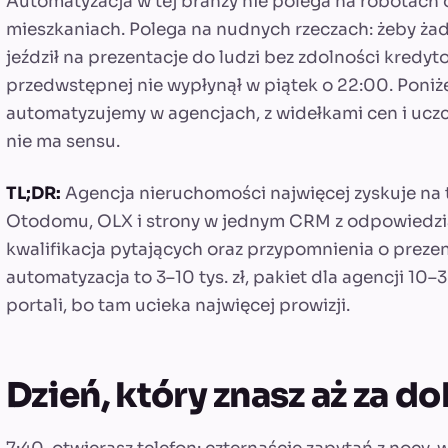
Automatyzacja w tej branży nie polega na robotac
mieszkaniach. Polega na nudnych rzeczach: żeby żade
jeździł na prezentacje do ludzi bez zdolności kredy
przedwstępnej nie wypłynął w piątek o 22:00. Poniż
automatyzujemy w agencjach, z widełkami cen i uczciw
nie ma sensu.
TL;DR:
Agencja nieruchomości najwięcej zyskuje na t
Otodomu, OLX i strony w jednym CRM z odpowiedzią
kwalifikacja pytających oraz przypomnienia o preze
automatyzacja to 3–10 tys. zł, pakiet dla agencji 10–
portali, bo tam ucieka najwięcej prowizji.
Dzień, który znasz aż za d