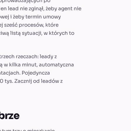
h oprowadzających po
n lead nie zginął, żeby agent nie
towej i żeby termin umowy
ej sześć procesów, które
ą listą sytuacji, w których to
rzech rzeczach: leady z
 w kilka minut, automatyczna
ntacjach. Pojedyncza
30 tys. Zacznij od leadów z
obrze