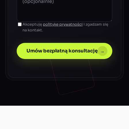
Akceptuję
politykę prywatności
i zgadzam się
na kontakt.
Umów bezpłatną konsultację
→