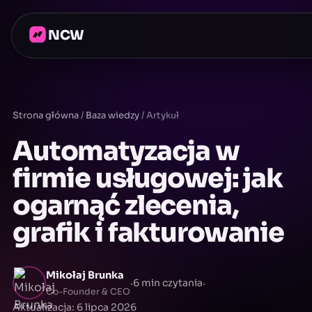
NCW
Strona główna
/
Baza wiedzy
/
Artykuł
Automatyzacja w
firmie usługowej: jak
ogarnąć zlecenia,
grafik i fakturowanie
Mikołaj Brunka
·
·
6 min czytania
Co-Founder & CEO
Aktualizacja: 6 lipca 2026