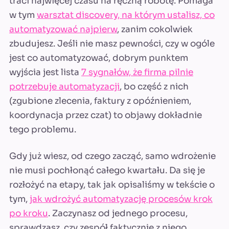
traci najwięcej czasu na ręczną robotę. Pomaga
w tym
warsztat discovery, na którym ustalisz, co
automatyzować najpierw
, zanim cokolwiek
zbudujesz. Jeśli nie masz pewności, czy w ogóle
jest co automatyzować, dobrym punktem
wyjścia jest lista
7 sygnałów, że firma pilnie
potrzebuje automatyzacji
, bo część z nich
(zgubione zlecenia, faktury z opóźnieniem,
koordynacja przez czat) to objawy dokładnie
tego problemu.
Gdy już wiesz, od czego zacząć, samo wdrożenie
nie musi pochłonąć całego kwartału. Da się je
rozłożyć na etapy, tak jak opisaliśmy w tekście o
tym,
jak wdrożyć automatyzację procesów krok
po kroku
. Zaczynasz od jednego procesu,
sprawdzasz, czy zespół faktycznie z niego