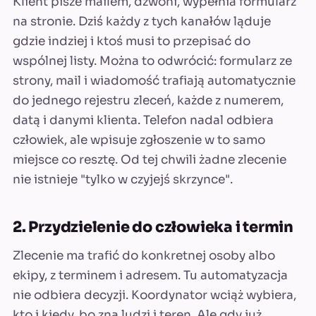
Klient pisze mailem, dzwoni, wypełnia formularz
na stronie. Dziś każdy z tych kanałów ląduje
gdzie indziej i ktoś musi to przepisać do
wspólnej listy. Można to odwrócić: formularz ze
strony, mail i wiadomość trafiają automatycznie
do jednego rejestru zleceń, każde z numerem,
datą i danymi klienta. Telefon nadal odbiera
człowiek, ale wpisuje zgłoszenie w to samo
miejsce co resztę. Od tej chwili żadne zlecenie
nie istnieje "tylko w czyjejś skrzynce".
2. Przydzielenie do człowieka i termin
Zlecenie ma trafić do konkretnej osoby albo
ekipy, z terminem i adresem. Tu automatyzacja
nie odbiera decyzji. Koordynator wciąż wybiera,
kto i kiedy, bo zna ludzi i teren. Ale gdy już