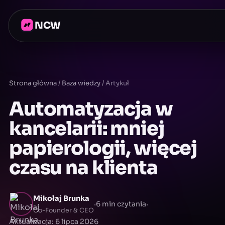
NCW
Strona główna
/
Baza wiedzy
/
Artykuł
Automatyzacja w
kancelarii: mniej
papierologii, więcej
czasu na klienta
Mikołaj Brunka
·
·
6 min czytania
Co-Founder & CEO
Aktualizacja: 6 lipca 2026