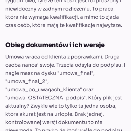
tygodniowo, tyle że ten koszt jest rozproszony i
niewidoczny w żadnym rozliczeniu. To praca,
która nie wymaga kwalifikacji, a mimo to zjada
czas osób, które mają te kwalifikacje najwyższe.
Obieg dokumentów i ich wersje
Umowa wraca od klienta z poprawkami. Druga
osoba nanosi swoje. Trzecia odsyła do podpisu. I
nagle masz na dysku "umowa_final",
"umowa_final_2",
"umowa_po_uwagach_klienta" oraz
"umowa_OSTATECZNA_podpis". Który plik jest
aktualny? Zwykle wie to tylko ta jedna osoba,
która akurat jest na urlopie. Brak jednej,
kontrolowanej wersji dokumentu to nie
niewygoda. To ryzyko, że ktoś wyśle do podpisu