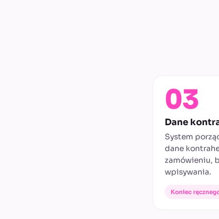
03
Dane kontr
System porząd
dane kontrah
zamówieniu, 
wpisywania.
Koniec ręcznego