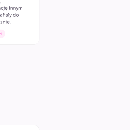
,
ację innym
afiały do
znie.
I