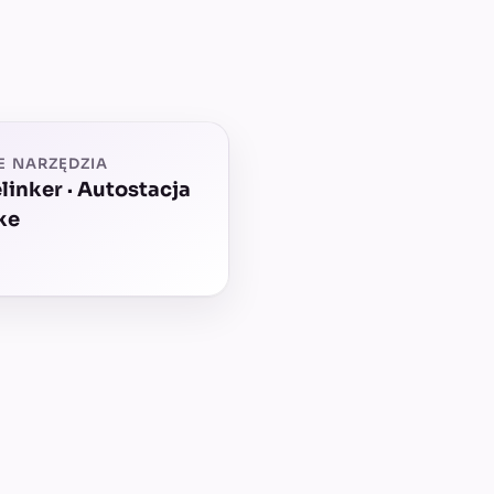
E NARZĘDZIA
linker · Autostacja
ke