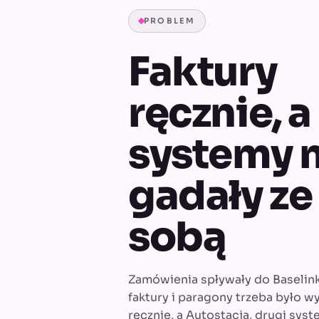
PROBLEM
Faktury
ręcznie, a
systemy n
gadały ze
sobą
Zamówienia spływały do Baselink
faktury i paragony trzeba było w
ręcznie, a Autostacja, drugi syst