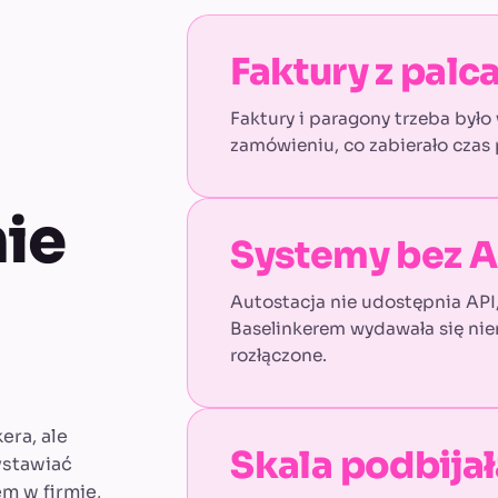
Faktury z palc
Faktury i paragony trzeba był
zamówieniu, co zabierało czas p
ie
Systemy bez A
Autostacja nie udostępnia API,
Baselinkerem wydawała się nie
rozłączone.
era, ale
Skala podbijał
ystawiać
em w firmie,