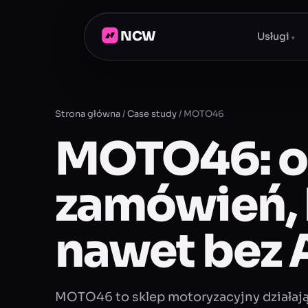
NCW
Usługi
▾
Strona główna
/
Case study
/
MOTO46
MOTO46: o
zamówień, 
nawet bez 
MOTO46 to sklep motoryzacyjny działaj