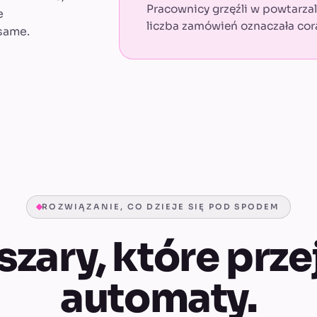
Pracownicy grzęźli w powtarzal
e
liczba zamówień oznaczała cora
same.
ROZWIĄZANIE, CO DZIEJE SIĘ POD SPODEM
zary, które prze
automaty.