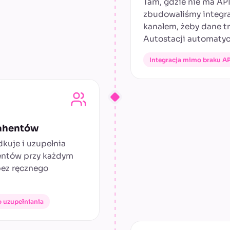
Tam, gdzie nie ma API
zbudowaliśmy integr
kanałem, żeby dane tr
Autostacji automatyc
Integracja mimo braku AP
ahentów
kuje i uzupełnia
entów przy każdym
bez ręcznego
 uzupełniania