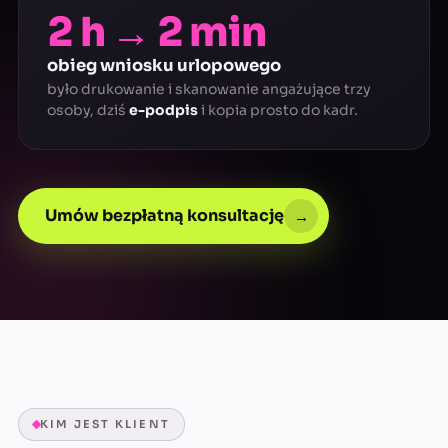
2 h → 2 min
obieg wniosku urlopowego
było drukowanie i skanowanie angażujące trzy
osoby, dziś
e-podpis
i kopia prosto do kadr.
Umów bezpłatną konsultację
→
KIM JEST KLIENT