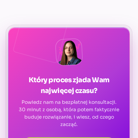
Który proces zjada Wam
najwięcej czasu?
Powiedz nam na bezpłatnej konsultacji.
30 minut z osobą, która potem faktycznie
buduje rozwiązanie, i wiesz, od czego
zacząć.