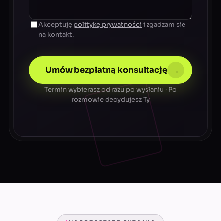
Akceptuję
politykę prywatności
i zgadzam się
na kontakt.
Umów bezpłatną konsultację
→
Termin wybierasz od razu po wysłaniu · Po
rozmowie decydujesz Ty