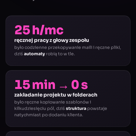
25 h/mc
ręcznej pracy z głowy zespołu
było codzienne przekopywanie maili i ręczne pliki,
dziś
automaty
robią to w tle.
15 min → 0 s
zakładanie projektu w folderach
było ręczne kopiowanie szablonów i
kilkudziesięciu pól, dziś
struktura
powstaje
natychmiast po dodaniu klienta.