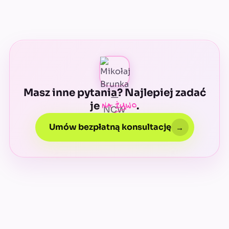
zostają w Waszym środowisku.
Masz inne pytania? Najlepiej zadać
na żywo
je
.
Umów bezpłatną konsultację
→