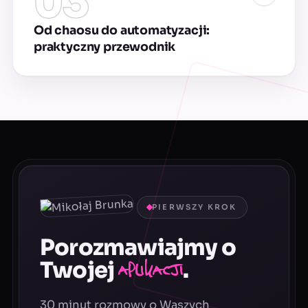
03
Od chaosu do automatyzacji:
praktyczny przewodnik
PIERWSZY KROK
Porozmawiajmy o
Twojej
.
aplikacji
30 minut rozmowy o Waszych