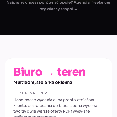
Najpierw chcesz porównać opcje? Agencja, freelancer
czy własny zespół →
Biuro → teren
Multidom, stolarka okienna
EFEKT DLA KLIENTA
Handlowiec wycenia okna prosto z telefonu u
klienta, bez wracania do biura. Jedna wycena
tworzy dwie wersje oferty PDF i wysyła je