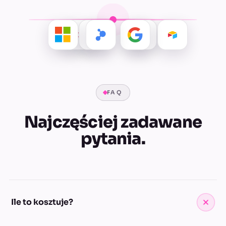
Outlook, Teams i Excel w firmach, które wolą ten
ekosystem. Spinamy je z resztą narzędzi w jeden obieg.
FAQ
Najczęściej zadawane
pytania.
Ile to kosztuje?