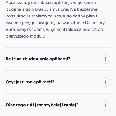
Koszt zależy od zakresu aplikacji, więc kwota
podana z góry byłaby zmyślona. Na bezpłatnej
konsultacji ustalamy zakres, a dokładny plan i
wycenę przygotowujemy na warsztacie Discovery.
Budujemy etapami, więc kontrolujesz budżet od
pierwszego modułu.
Ile trwa zbudowanie aplikacji?
Pierwsza działająca wersja (MVP) to zwykle 6-10
Czyj jest kod aplikacji?
tygodni. Pracujemy sprintami, więc co 2 tygodnie
klikasz w kolejny działający kawałek, a nie czekasz
pół roku na „wielkie odsłonięcie”.
Twój. Kod, dostępy i dokumentacja należą do
Dlaczego z AI jest szybciej i taniej?
Ciebie. Możesz kontynuować rozwój z nami albo z