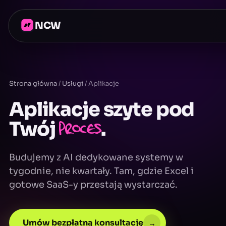
NCW
Strona główna
/
Usługi
/
Aplikacje
Aplikacje szyte pod
Twój
proces
.
Budujemy z AI dedykowane systemy w
tygodnie, nie kwartały. Tam, gdzie Excel i
gotowe SaaS-y przestają wystarczać.
Umów bezpłatną konsultację
→