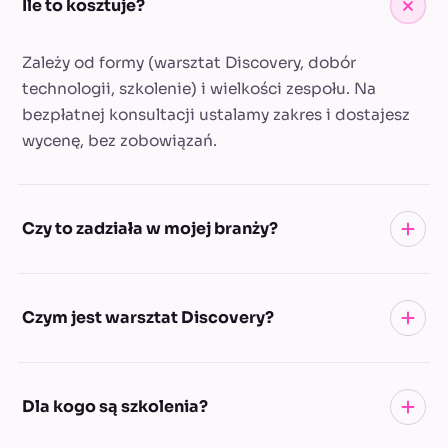
Ile to kosztuje?
Zależy od formy (warsztat Discovery, dobór
technologii, szkolenie) i wielkości zespołu. Na
bezpłatnej konsultacji ustalamy zakres i dostajesz
wycenę, bez zobowiązań.
Czy to zadziała w mojej branży?
Warsztaty i szkolenia prowadzimy na Waszych
Czym jest warsztat Discovery?
procesach i danych, nie na ogólnych przykładach.
Dlatego działa niezależnie od branży, a zespół
wychodzi z gotowymi przepływami do wdrożenia,
To 1 dzień pracy z Twoim zespołem: mapujemy
Dla kogo są szkolenia?
nie z notatkami.
procesy, szukamy wąskich gardeł i wybieramy