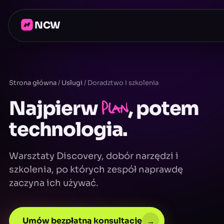
NCW
Strona główna
/
Usługi
/
Doradztwo i szkolenia
Najpierw
plan
, potem
technologia.
Warsztaty Discovery, dobór narzędzi i
szkolenia, po których zespół naprawdę
zaczyna ich używać.
Umów bezpłatną konsultację
→