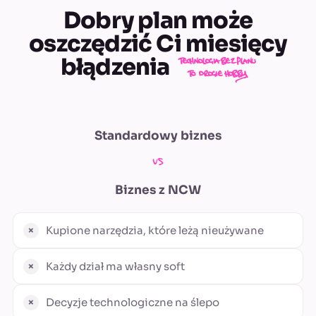
Dobry plan może
oszczędzić Ci miesięcy
błądzenia
technologia bez planu
to drogie hobby
Standardowy biznes
vs
Biznes z
NCW
Kupione narzędzia, które leżą nieużywane
Każdy dział ma własny soft
Decyzje technologiczne na ślepo