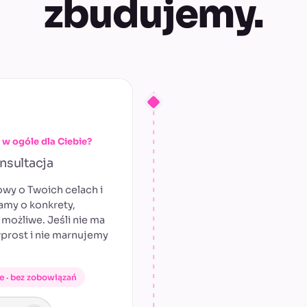
zbudujemy.
o w ogóle dla Ciebie?
nsultacja
wy o Twoich celach i
amy o konkrety,
możliwe. Jeśli nie ma
prost i nie marnujemy
.
ne · bez zobowiązań