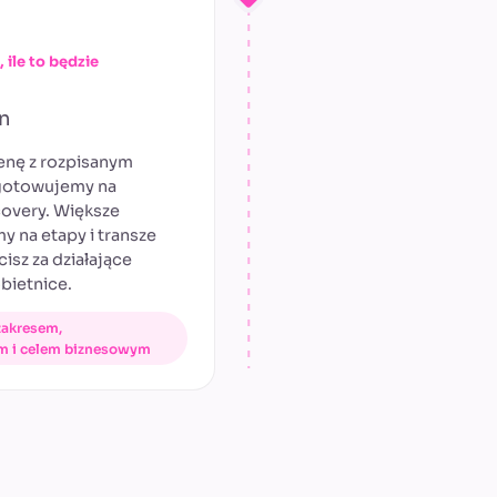
 ile to będzie
n
enę z rozpisanym
gotowujemy na
covery. Większe
my na etapy i transze
cisz za działające
obietnice.
 zakresem,
 i celem biznesowym