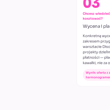
03
Chcesz wiedzieć,
kosztować?
Wycena i pla
Konkretną wyc
zakresem przy
warsztacie Dis
projekty dzieli
płatności — pła
kawałki, nie za 
Wynik: oferta z
harmonogramem