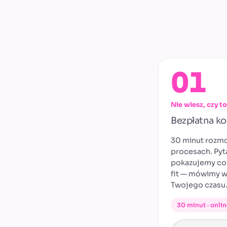
01
Nie wiesz, czy t
Bezpłatna ko
30 minut rozmo
procesach. Pyt
pokazujemy co 
fit — mówimy w
Twojego czasu
30 minut · onli