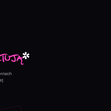
*
ztują
eniach
ej