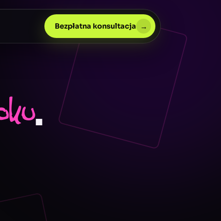
→
Bezpłatna konsultacja
.
oku