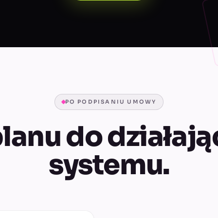
PO PODPISANIU UMOWY
lanu do działaj
systemu.