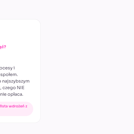
ąć?
ocesy i
espołem.
o najszybszym
, czego NIE
nie opłaca.
ista wdrożeń z