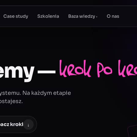
Case study
Szkolenia
Baza wiedzy
O nas
▾
jemy —
krok po kr
ystemu. Na każdym etapie
ostajesz.
acz kroki
↓