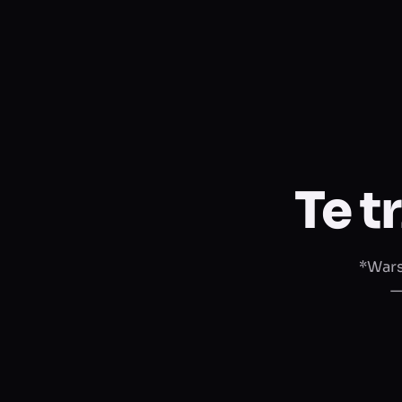
Te t
*Wars
—