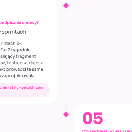
o podpisaniu umowy?
 sprintach
rintach 2-
 Co 2 tygodnie
ałający fragment
sz, testujesz, dajesz
ekt prowadzi ta sama
o zaprojektowała.
ie · stały kontakt · zero
05
Czy będziesz od nas zale