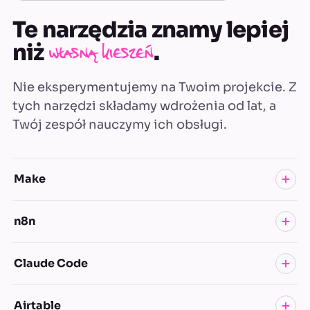
Te narzędzia znamy lepiej
niż
.
własną kieszeń
Nie eksperymentujemy na Twoim projekcie. Z
tych narzędzi składamy wdrożenia od lat, a
Twój zespół nauczymy ich obsługi.
Make
n8n
Łączy ponad 2000 aplikacji. Większość automatyzacji u
naszych klientów działa właśnie na nim.
Claude Code
Automatyzacje na własnym serwerze, z pełną kontrolą
nad danymi i bez limitów operacji. Hostujemy go i
utrzymujemy dla klientów.
Airtable
Nasz główny warsztat do budowy aplikacji. Dzięki niemu