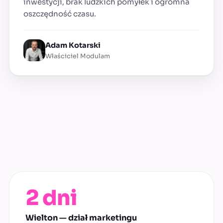
inwestycji, brak ludzkich pomyłek i ogromna
oszczędność czasu.
Adam Kotarski
Właściciel Modulam
2 dni
Wielton — dział marketingu