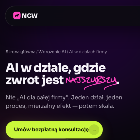
NCW
Strona główna
/
Wdrożenie AI
/
AI w działach firmy
AI w dziale, gdzie
zwrot jest
najszybszy
.
Nie „AI dla całej firmy". Jeden dział, jeden
proces, mierzalny efekt — potem skala.
Umów bezpłatną konsultację
→