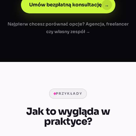
Umów bezpłatną konsultację
→
Najpierw chcesz porównać opcje? Agencja, freelancer
czy własny zespół →
PRZYKŁADY
Jak to wygląda w
praktyce?