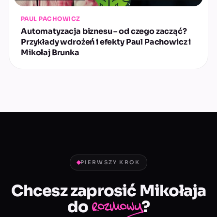
PAUL PACHOWICZ
Automatyzacja biznesu – od czego zacząć?
Przykłady wdrożeń i efekty Paul Pachowicz i
Mikołaj Brunka
PIERWSZY KROK
Chcesz zaprosić Mikołaja
do
?
rozmowy