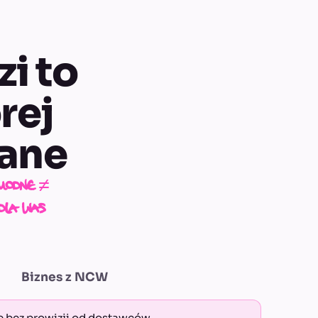
i to
rej
dane
modne ≠
dla Was
Biznes z
NCW
 bez prowizji od dostawców