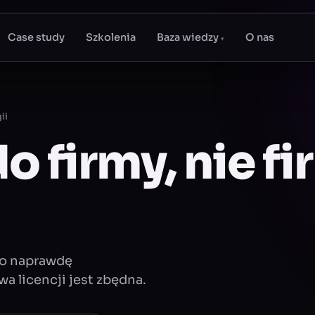
Case study
Szkolenia
Baza wiedzy
O nas
▾
ii
o firmy, nie f
go naprawdę
a licencji jest zbędna.