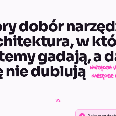
ry dobór narzędz
chitektura, w któ
temy gadają, a 
ę nie dublują
narzędzie 
narzędzie 
vs
Rekomendacje