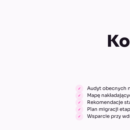
Ko
Audyt obecnych na
Mapę nakładających
Rekomendacje sta
Plan migracji eta
Wsparcie przy wdr