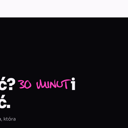
ąć?
i
30 minut
ć.
, która