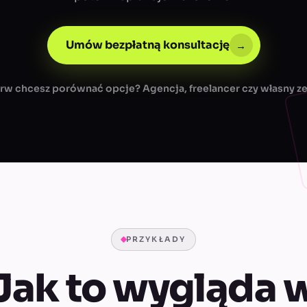
Umów bezpłatną konsultację
→
rw chcesz porównać opcje? Agencja, freelancer czy własny z
PRZYKŁADY
Jak to wygląda 