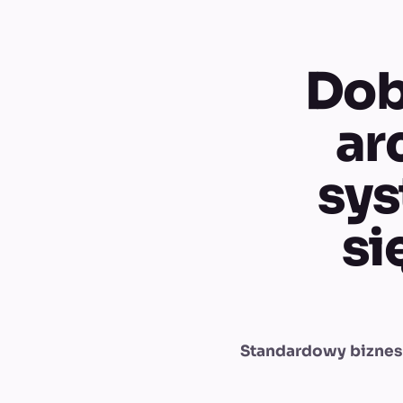
Dob
ar
sys
si
Standardowy biznes