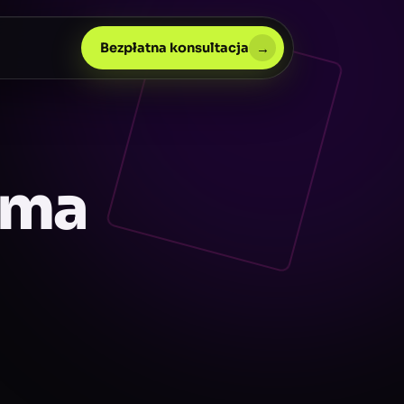
→
Bezpłatna konsultacja
irma