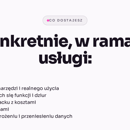
CO DOSTAJESZ
nkretnie, w ram
usługi:
rzędzi i realnego użycia
 się funkcji i dziur
cku z kosztami
pami
ożeniu i przeniesieniu danych