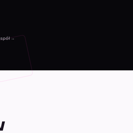
espół →
w