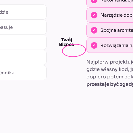
dzie
Narzędzie dob
pasuje
Spójna archite
Twój
Biznes
Rozwiązania n
Najpierw projektuj
gdzie własny kod, 
cennika
dopiero potem cok
przestaje być zga