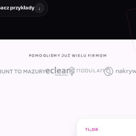
acz przykłady
↓
POMOGLIŚMY JUŻ WIELU FIRMOM
TL;DR