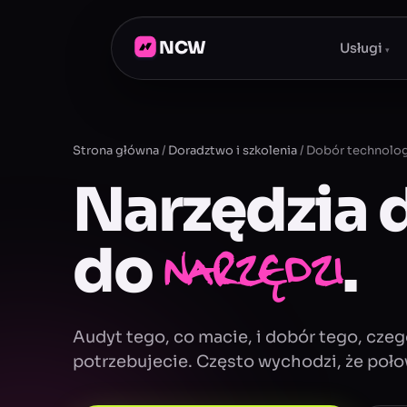
NCW
Usługi
▾
Strona główna
/
Doradztwo i szkolenia
/
Dobór technolog
Narzędzia d
do
.
narzędzi
Audyt tego, co macie, i dobór tego, cze
potrzebujecie. Często wychodzi, że połow