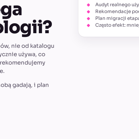
ega
Audyt realnego użyc
Rekomendacje pod 
Plan migracji etapa
logii?
Często efekt: mniej
ów, nie od katalogu
ycznie używa, co
em rekomendujemy
e.
sobą gadają, i plan