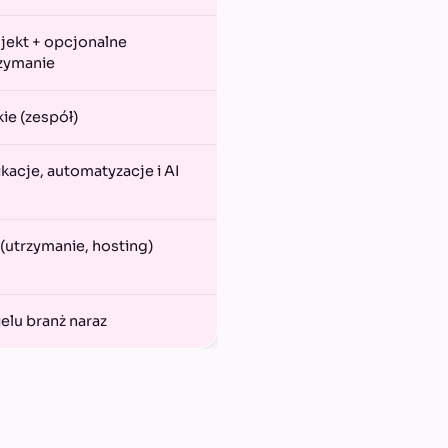
jekt + opcjonalne
zymanie
kie (zespół)
ikacje, automatyzacje i AI
 (utrzymanie, hosting)
ielu branż naraz