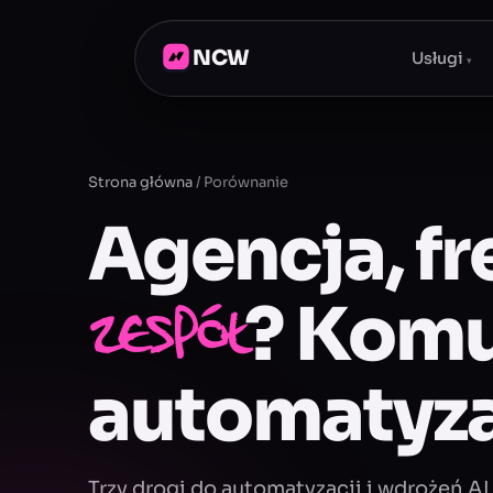
NCW
Usługi
▾
Strona główna
/
Porównanie
Agencja, fr
? Komu
zespół
automatyzac
Trzy drogi do automatyzacji i wdrożeń AI