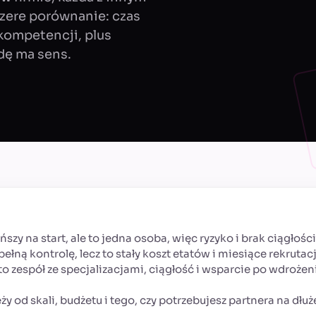
czere porównanie: czas
s kompetencji, plus
dę ma sens.
ańszy na start, ale to jedna osoba, więc ryzyko i brak ciągłoś
pełną kontrolę, lecz to stały koszt etatów i miesiące rekrutacj
o zespół ze specjalizacjami, ciągłość i wsparcie po wdrożeni
y od skali, budżetu i tego, czy potrzebujesz partnera na dłuże