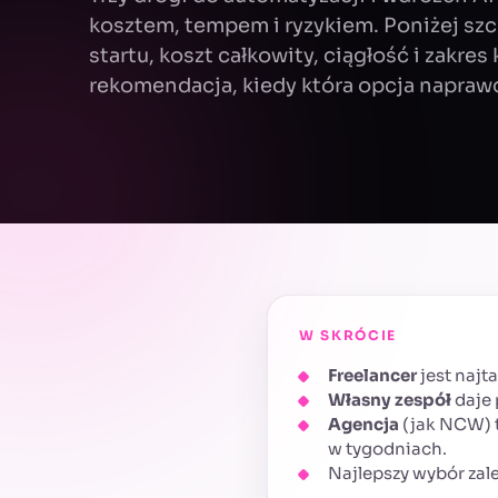
kosztem, tempem i ryzykiem. Poniżej sz
startu, koszt całkowity, ciągłość i zakre
rekomendacja, kiedy która opcja napraw
W SKRÓCIE
Freelancer
jest najt
Własny zespół
daje 
Agencja
(jak NCW) t
w tygodniach.
Najlepszy wybór zależ