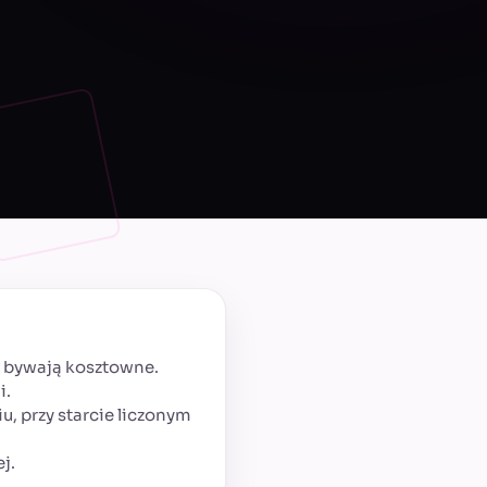
ci bywają kosztowne.
i.
u, przy starcie liczonym
j.