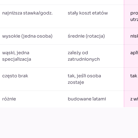
najniższa stawka/godz.
stały koszt etatów
pro
utr
wysokie (jedna osoba)
średnie (rotacja)
nis
wąski, jedna
zależy od
apl
specjalizacja
zatrudnionych
często brak
tak, jeśli osoba
tak
zostaje
różnie
budowane latami
z w