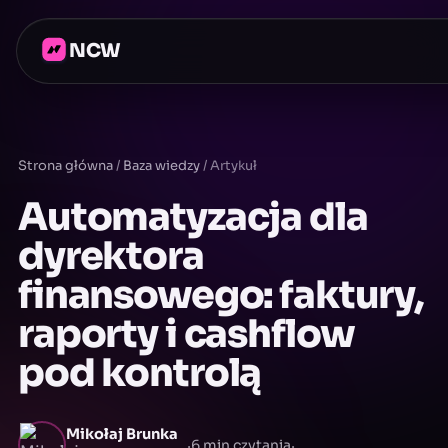
NCW
Strona główna
/
Baza wiedzy
/
Artykuł
Automatyzacja dla
dyrektora
finansowego: faktury,
raporty i cashflow
pod kontrolą
Mikołaj Brunka
·
·
6 min czytania