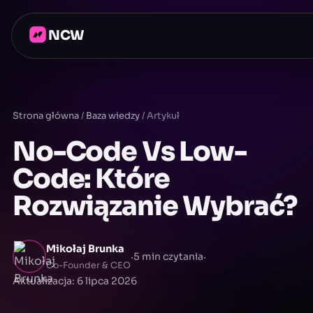
NCW
Strona główna
/
Baza wiedzy
/
Artykuł
No-Code Vs Low-
Code: Które
Rozwiązanie Wybrać?
Mikołaj Brunka
·
·
5 min czytania
Co-Founder & CEO
Aktualizacja: 6 lipca 2026