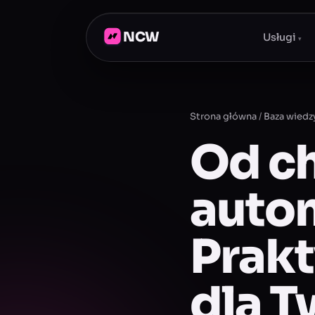
NCW
Usługi
▾
Strona główna
/
Baza wiedz
Od c
autom
Prak
dla T