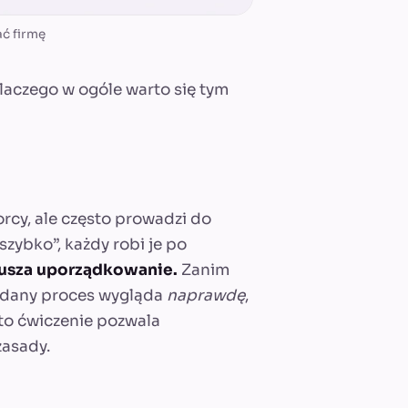
ć firmę
laczego w ogóle warto się tym
rcy, ale często prowadzi do
zybko”, każdy robi je po
usza uporządkowanie.
Zanim
ak dany proces wygląda
naprawdę
,
 to ćwiczenie pozwala
zasady.