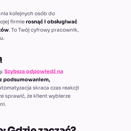
ania kolejnych osób do
jej firmie
rosnąć i obsługiwać
ztów
. To Twój cyfrowy pracownik,
u.
ą
y.
Szybsza odpowiedź na
a z podsumowaniem,
tomatyzacja skraca czas reakcji
e sprawić, że klient wybierze
ni.
: Gdzie zacząć?