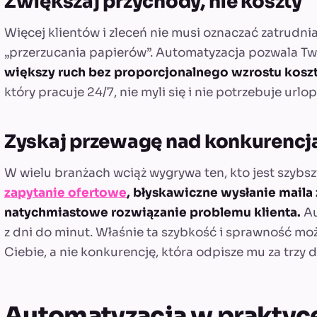
Zwiększaj przychody, nie koszty
Więcej klientów i zleceń nie musi oznaczać zatrudni
„przerzucania papierów”. Automatyzacja pozwala Two
większy ruch bez proporcjonalnego wzrostu kos
który pracuje 24/7, nie myli się i nie potrzebuje urlop
Zyskaj przewagę nad konkurencj
W wielu branżach wciąż wygrywa ten, kto jest szybsz
zapytanie ofertowe
, błyskawiczne wysłanie mail
natychmiastowe rozwiązanie problemu klienta.
Au
z dni do minut. Właśnie ta szybkość i sprawność moż
Ciebie, a nie konkurencję, która odpisze mu za trzy d
Automatyzacja w praktyce