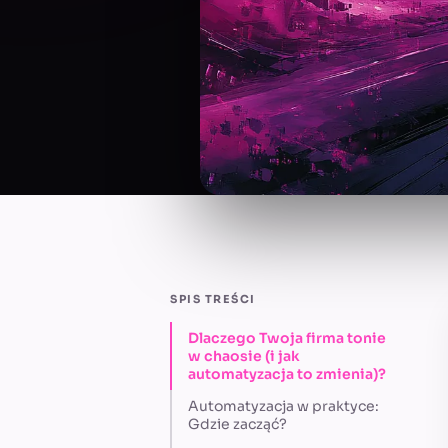
SPIS TREŚCI
Dlaczego Twoja firma tonie
w chaosie (i jak
automatyzacja to zmienia)?
Automatyzacja w praktyce:
Gdzie zacząć?