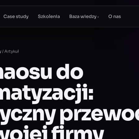
Case study
Szkolenia
Baza wiedzy
O nas
▾
y
/
Artykuł
haosu do
atyzacji:
tyczny przewo
wojej firmy