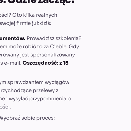
ości? Oto kilka realnych
ojej firmie już dziś:
kumentów.
Prowadzisz szkolenia?
stem może robić to za Ciebie. Gdy
erowany jest spersonalizowany
es e-mail.
Oszczędność: z 15
nym sprawdzaniem wyciągów
rzychodzące przelewy z
one i wysyłać przypomnienia o
ości.
yobraź sobie proces: