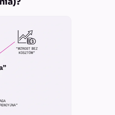
nia)?