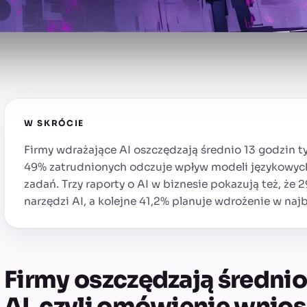
W SKRÓCIE
Firmy wdrażające AI oszczędzają średnio 13 godzin 
49% zatrudnionych odczuje wpływ modeli językowyc
zadań. Trzy raporty o AI w biznesie pokazują też, że 2
narzędzi AI, a kolejne 41,2% planuje wdrożenie w najb
Firmy oszczędzają średnio
AI, czyli omówienie wnio