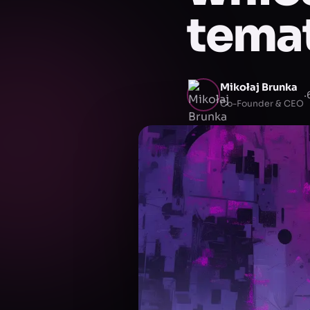
temat
Mikołaj Brunka
·
Co-Founder & CEO