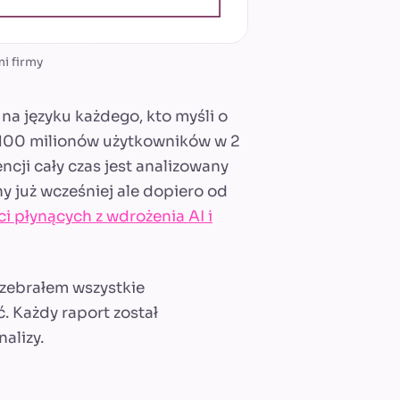
i firmy
 na języku każdego, kto myśli o
 100 milionów użytkowników w 2
ncji cały czas jest analizowany
ny już wcześniej ale dopiero od
ci płynących z wdrożenia AI i
i zebrałem wszystkie
ć. Każdy raport został
alizy.