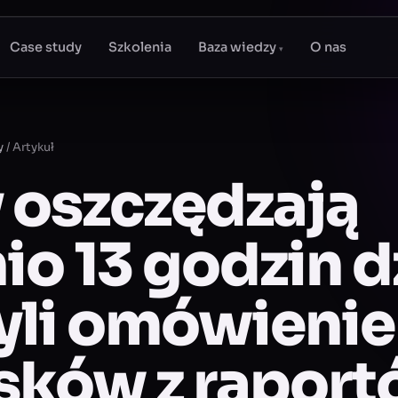
Case study
Szkolenia
Baza wiedzy
O nas
▾
y
/
Artykuł
 oszczędzają
io 13 godzin d
zyli omówienie
sków z raport