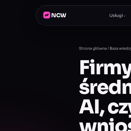
NCW
Usługi
▾
Strona główna
/
Baza wiedz
Firmy
średn
AI, c
wnio