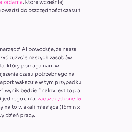
e zadania
, które wcześniej
owadzi do oszczędności czasu i
narzędzi AI powoduje, że nasza
iczyć zużycie naszych zasobów
enta, który pomaga nam w
ejszenie czasu potrzebnego na
 raport wskazuje w tym przypadku
i wynik będzie finalny jest to po
i jednego dnia,
zaoszczędzone 15
 na to w skali miesiąca (15min x
y dzień pracy.