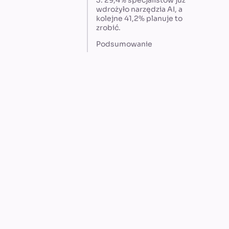
3. 29,4% specjalistów już
wdrożyło narzędzia AI, a
kolejne 41,2% planuje to
zrobić.
Podsumowanie