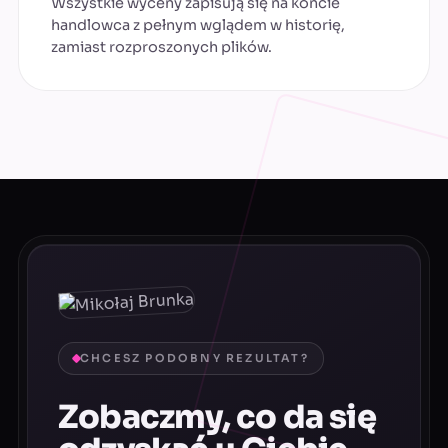
Wszystkie wyceny zapisują się na koncie
handlowca z pełnym wglądem w historię,
zamiast rozproszonych plików.
CHCESZ PODOBNY REZULTAT?
Zobaczmy, co da się