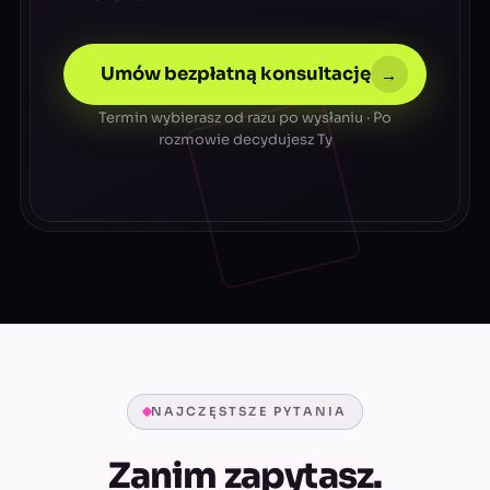
Umów bezpłatną konsultację
→
Termin wybierasz od razu po wysłaniu · Po
rozmowie decydujesz Ty
NAJCZĘSTSZE PYTANIA
Zanim zapytasz.