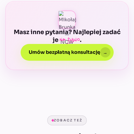
Dane zostają w Waszym środowisku.
maile.
Masz inne pytania? Najlepiej zadać
na żywo
je
.
Umów bezpłatną konsultację
→
ZOBACZ TEŻ