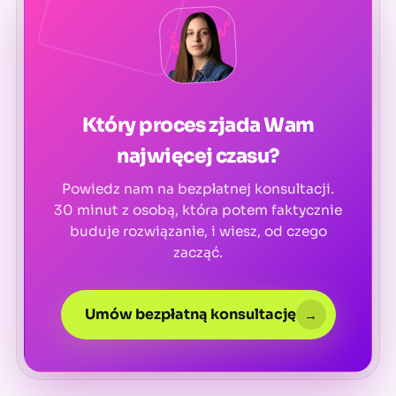
Który proces zjada Wam
najwięcej czasu?
Powiedz nam na bezpłatnej konsultacji.
30 minut z osobą, która potem faktycznie
buduje rozwiązanie, i wiesz, od czego
zacząć.
Umów bezpłatną konsultację
→