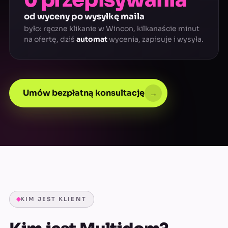
od wyceny po wysyłkę maila
było: ręczne klikanie w Wincon, kilkanaście minut
na ofertę, dziś
automat
wycenia, zapisuje i wysyła.
Umów bezpłatną konsultację
→
KIM JEST KLIENT