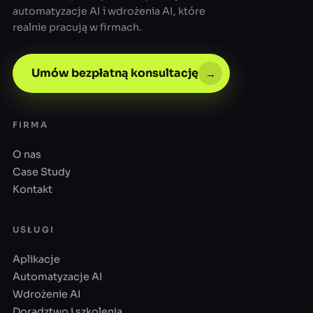
automatyzacje AI i wdrożenia AI, które
realnie pracują w firmach.
Umów bezpłatną konsultację
→
FIRMA
O nas
Case Study
Kontakt
USŁUGI
Aplikacje
Automatyzacje AI
Wdrożenie AI
Doradztwo i szkolenia