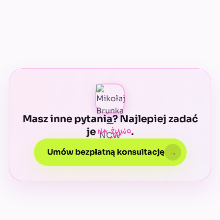
(Airtable, Slack), więc dane firmy zostają u Was. Po
wdrożeniu dostajecie dokumentację i możliwość
utrzymania po naszej stronie.
Masz inne pytania? Najlepiej zadać
na żywo
je
.
Umów bezpłatną konsultację
→