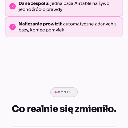
Dane zespołu:
jedna baza Airtable na żywo,
jedno źródło prawdy
Naliczanie prowizji:
automatyczne z danych z
bazy, koniec pomyłek
WYNIKI
Co realnie się zmieniło.