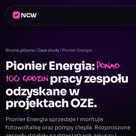
NCW
Strona główna
/
Case study
/
Pionier Energia
Pionier Energia:
ponad
100 godzin
pracy zespołu
odzyskane w
projektach OZE.
Pionier Energia sprzedaje i montuje
fotowoltaikę oraz pompy ciepła. Rozproszone
zespoły działały na dziesiątkach arkuszy i