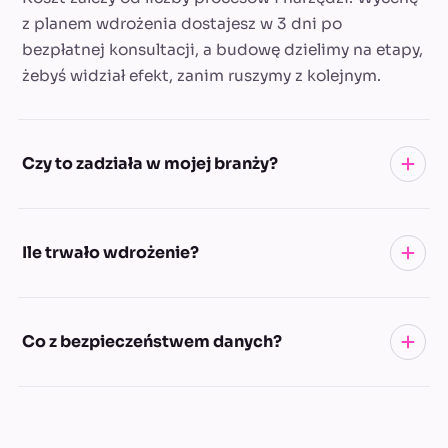
z planem wdrożenia dostajesz w 3 dni po
bezpłatnej konsultacji, a budowę dzielimy na etapy,
żebyś widział efekt, zanim ruszymy z kolejnym.
Czy to zadziała w mojej branży?
Pionier działa w OZE (fotowoltaika i pompy ciepła),
Ile trwało wdrożenie?
ale te same wzorce (rozproszone dane w arkuszach,
ręczne naliczanie prowizji, wolna obsługa
dokumentów) powtarzają się w większości firm
Pierwsza faza (mapa procesów i budowa
Co z bezpieczeństwem danych?
projektowo-sprzedażowych. Zaczynamy od
kluczowych automatyzacji) to kwestia tygodni, nie
zmapowania Twoich procesów.
kwartałów. Kolejne automatyzacje dokładamy na
bieżąco.
Budujemy na Waszych kontach i narzędziach