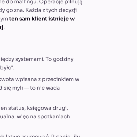
ie do mailingu. Operacje pilnują
dy go zna. Każda z tych decyzji
órym
ten sam klient istnieje w
ej
.
iędzy systemami. To godziny
było".
 kwota wpisana z przecinkiem w
d się myli — to nie wada
en status, księgowa drugi,
ktualna, więc na spotkaniach
ch łatwo zsumować. Pytanie „ilu