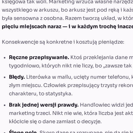
księgowa tak woli. Marketing wrzuca własne narzędz
wszystkiego w arkuszu, bo arkusz jest pod ręką i każ
była sensowna z osobna. Razem tworzą układ, w kt
pięciu miejscach naraz — i w każdym trochę inacz
Konsekwencje są konkretne i kosztują pieniądze:
Ręczne przepisywanie.
Ktoś przeklejania dane m
tygodniowo, których nikt nie liczy, bo „zawsze tak 
Błędy.
Literówka w mailu, ucięty numer telefonu,
złym miejscu. Człowiek przepisujący trzysty rekor
charakteru, to statystyka.
Brak jednej wersji prawdy.
Handlowiec widzi jed
marketing trzeci. Nikt nie wie, która liczba jest a
kłócicie się o dane zamiast o decyzje.
Ślepe pole.
Skoro dane są rozsypane, nie da się i