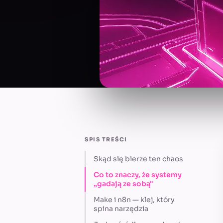
SPIS TREŚCI
Skąd się bierze ten chaos
Co to znaczy, że systemy
„gadają ze sobą"
Make i n8n — klej, który
spina narzędzia