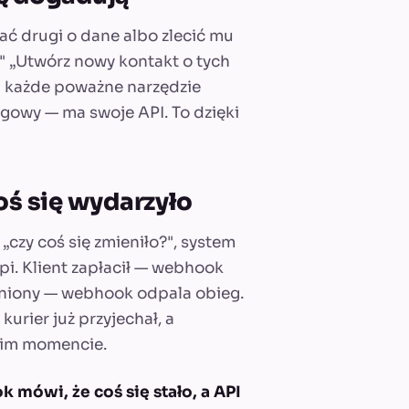
tać drugi o dane albo zlecić mu
." „Utwórz nowy kontakt o tych
l każde poważne narzędzie
gowy — ma swoje API. To dzięki
ś się wydarzyło
czy coś się zmieniło?", system
i. Klient zapłacił — webhook
ełniony — webhook odpala obieg.
urier już przyjechał, a
nim momencie.
 mówi, że coś się stało, a API