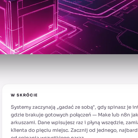
W SKRÓCIE
Systemy zaczynają „gadać ze sobą", gdy spinasz je in
gdzie brakuje gotowych połączeń — Make lub n8n jak
arkuszami. Dane wpisujesz raz i płyną wszędzie, zam
klienta do pięciu miejsc. Zacznij od jednego, najbard
od spinania wszystkiego naraz.