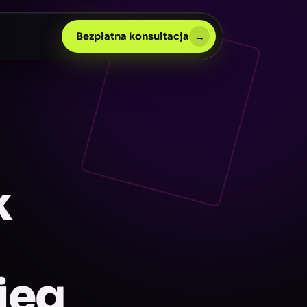
→
Bezpłatna konsultacja
k
ieg