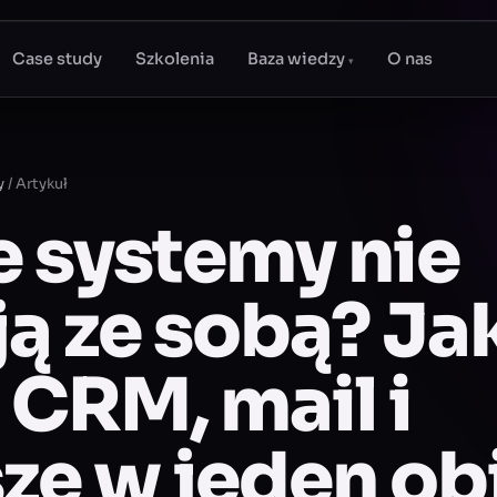
Case study
Szkolenia
Baza wiedzy
O nas
▾
y
/
Artykuł
 systemy nie
ą ze sobą? Ja
 CRM, mail i
ze w jeden ob