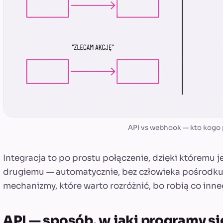
API vs webhook — kto kogo 
Integracja to po prostu połączenie, dzięki któremu
drugiemu — automatycznie, bez człowieka pośrodku
mechanizmy, które warto rozróżnić, bo robią co inne
API — sposób, w jaki programy s