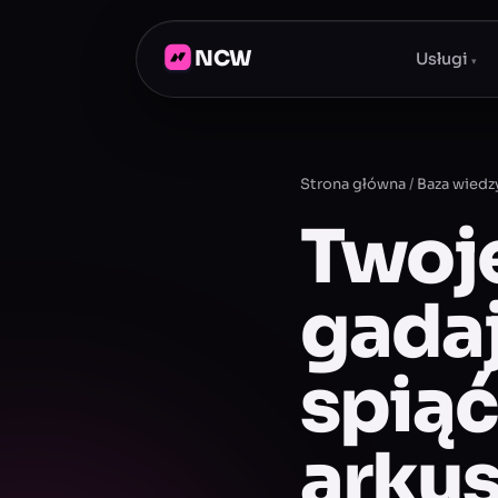
NCW
Usługi
▾
Strona główna
/
Baza wiedz
Twoje
gadaj
spiąć
arkus