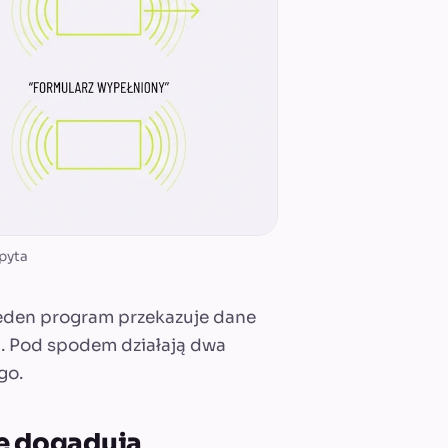
pyta
 jeden program przekazuje dane
. Pod spodem działają dwa
go.
ię dogadują