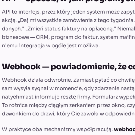
API to interfejs, przez który jeden system może zapy
akcję. „Daj mi wszystkie zamówienia z tego tygodnia
danych." „Zmień status faktury na opłaconą." Niema
biznesowe — CRM, program do faktur, system mailin
niemu integracja w ogóle jest możliwa.
Webhook — powiadomienie, że co
Webhook działa odwrotnie. Zamiast pytać co chwilę „
sam wysyła sygnał w momencie, gdy zdarzenie nastąp
natychmiast informuje resztę firmy. Formularz wyp
To różnica między ciągłym zerkaniem przez okno, czy k
dzwonkiem do drzwi, który Cię zawoła w odpowied
W praktyce oba mechanizmy współpracują:
webhook